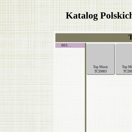
Katalog Polski
T
003…