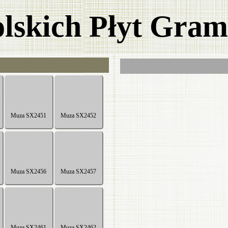
olskich Płyt Gra